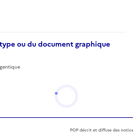
otype ou du document graphique
argentique
POP décrit et diffuse des notic