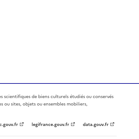
es scientifiques de biens culturels étudiés ou conservés
es ou sites, objets ou ensembles mobiliers,
c.gouv.fr
legifrance.gouv.fr
data.gouv.fr