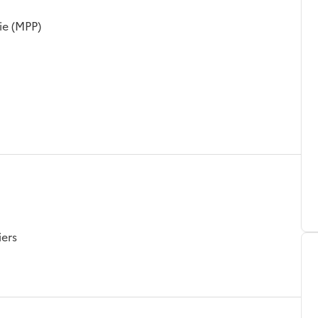
ie (MPP)
iers