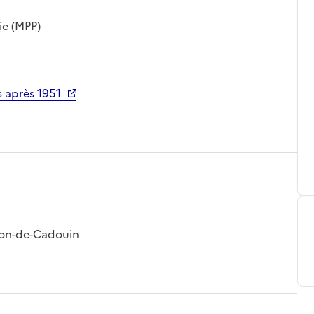
ie (MPP)
 après 1951
sson-de-Cadouin