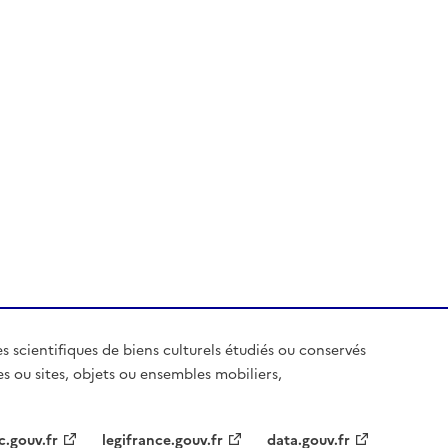
es scientifiques de biens culturels étudiés ou conservés
es ou sites, objets ou ensembles mobiliers,
c.gouv.fr
legifrance.gouv.fr
data.gouv.fr