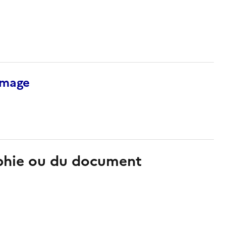
’image
aphie ou du document