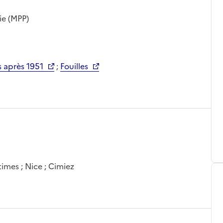
ie (MPP)
 après 1951
;
Fouilles
imes ; Nice ; Cimiez