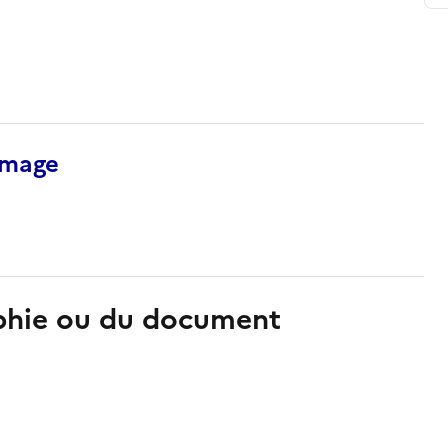
’image
aphie ou du document