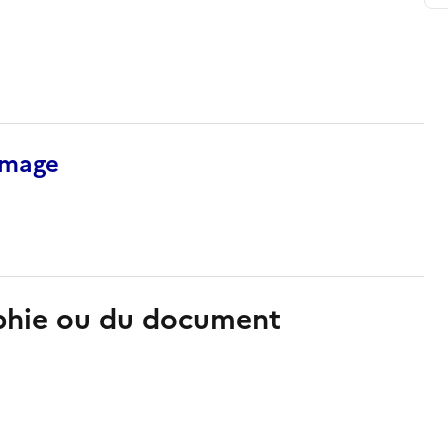
’image
aphie ou du document