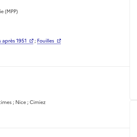
ie (MPP)
 après 1951
;
Fouilles
imes ; Nice ; Cimiez