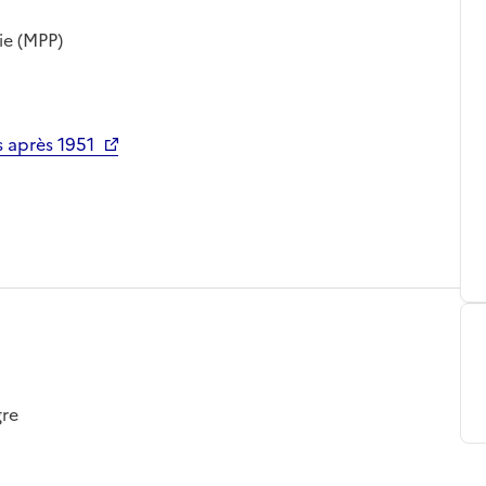
ie (MPP)
 après 1951
gre