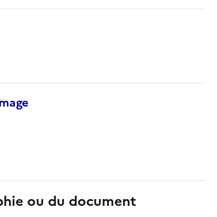
’image
aphie ou du document