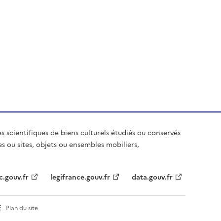
es scientifiques de biens culturels étudiés ou conservés
es ou sites, objets ou ensembles mobiliers,
c.gouv.fr
legifrance.gouv.fr
data.gouv.fr
Plan du site