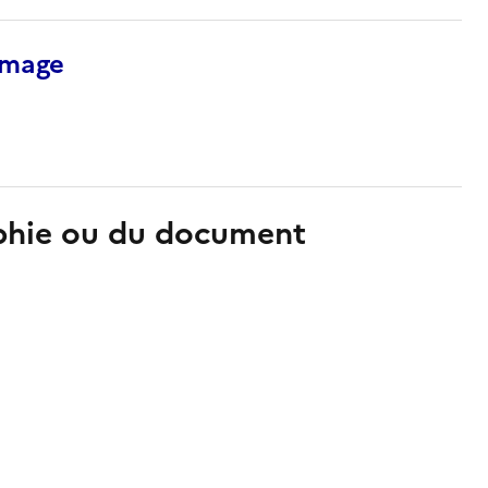
’image
aphie ou du document