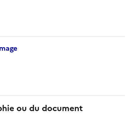
’image
aphie ou du document