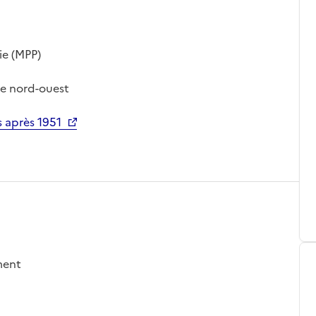
ie (MPP)
 le nord-ouest
 après 1951
ement