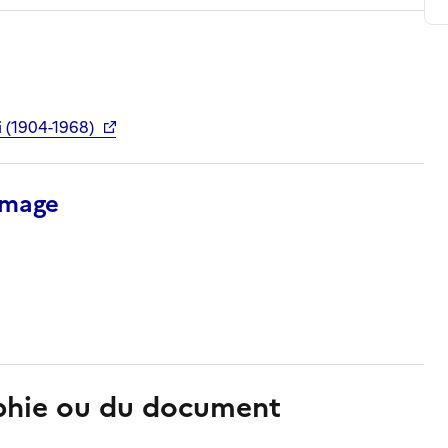
 (1904-1968)
’image
aphie ou du document