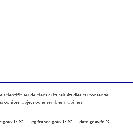
es scientifiques de biens culturels étudiés ou conservés
es ou sites, objets ou ensembles mobiliers,
c.gouv.fr
legifrance.gouv.fr
data.gouv.fr