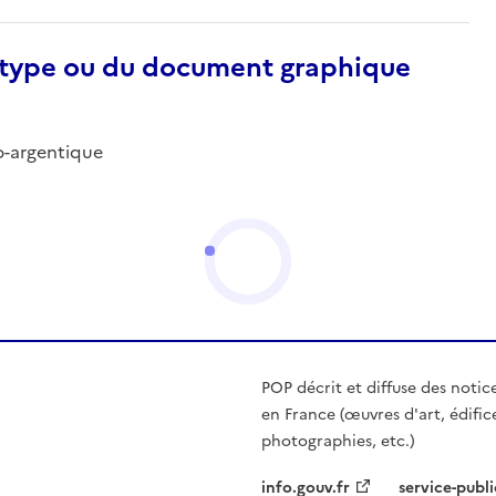
otype ou du document graphique
no-argentique
POP décrit et diffuse des notic
en France (œuvres d'art, édific
photographies, etc.)
info.gouv.fr
service-publi