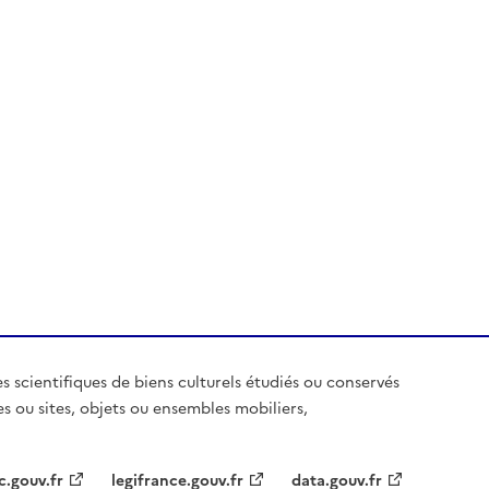
es scientifiques de biens culturels étudiés ou conservés
es ou sites, objets ou ensembles mobiliers,
c.gouv.fr
legifrance.gouv.fr
data.gouv.fr