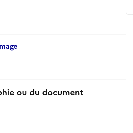
’image
aphie ou du document