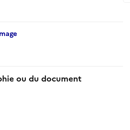
’image
aphie ou du document