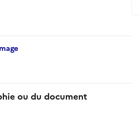
’image
aphie ou du document