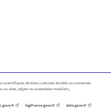
es scientifiques de biens culturels étudiés ou conservés
es ou sites, objets ou ensembles mobiliers,
c.gouv.fr
legifrance.gouv.fr
data.gouv.fr