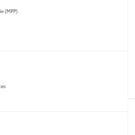
ie (MPP)
tes