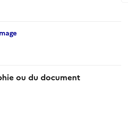
’image
aphie ou du document