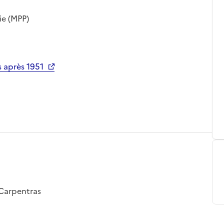
ie (MPP)
 après 1951
 Carpentras