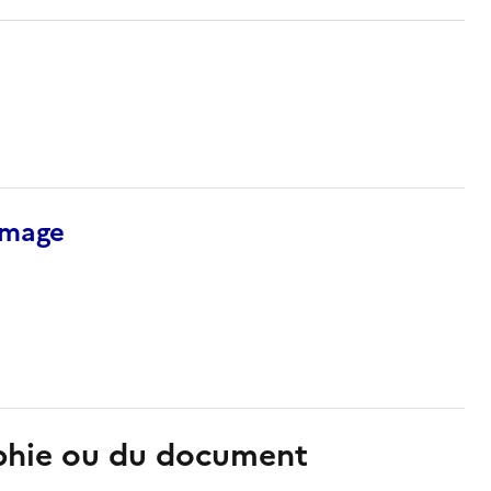
’image
aphie ou du document