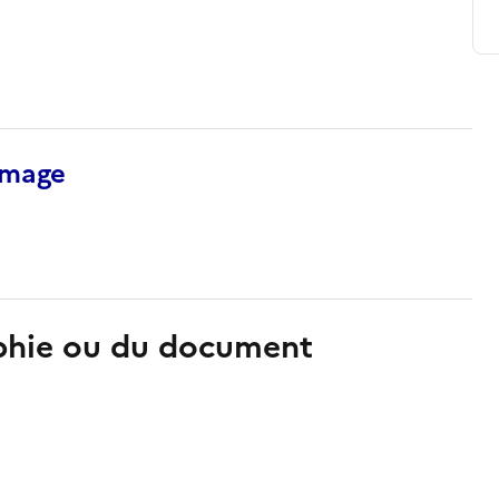
’image
aphie ou du document