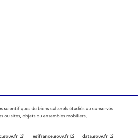
es scientifiques de biens culturels étudiés ou conservés
es ou sites, objets ou ensembles mobiliers,
c.gouv.fr
legifrance.gouv.fr
data.gouv.fr