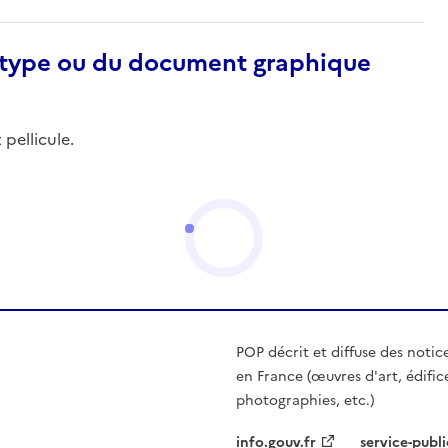
otype ou du document graphique
 pellicule.
POP décrit et diffuse des notic
en France (œuvres d'art, édific
photographies, etc.)
info.gouv.fr
service-publi