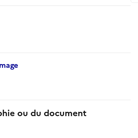
’image
aphie ou du document