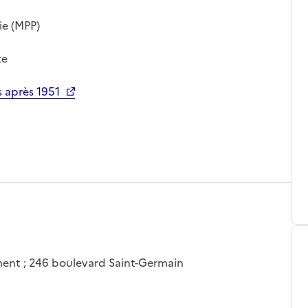
ie (MPP)
te
 après 1951
sement ; 246 boulevard Saint-Germain