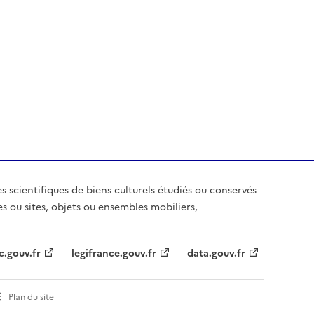
es scientifiques de biens culturels étudiés ou conservés
es ou sites, objets ou ensembles mobiliers,
c.gouv.fr
legifrance.gouv.fr
data.gouv.fr
Plan du site