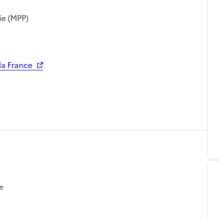
ie (MPP)
la France
e