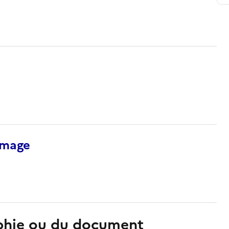
’image
aphie ou du document