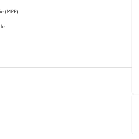
ie (MPP)
lle