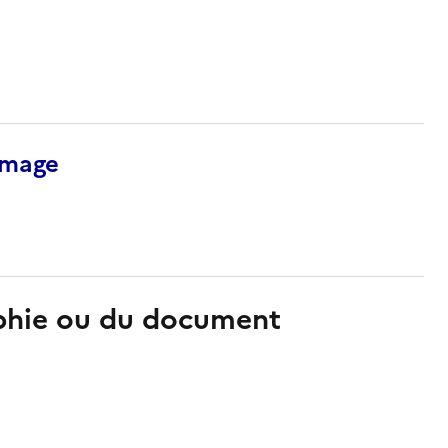
’image
aphie ou du document