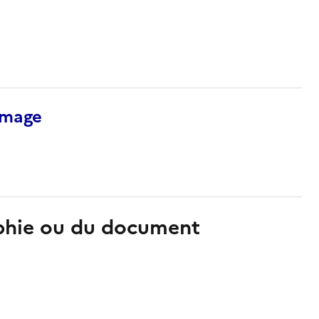
’image
aphie ou du document