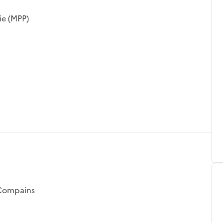
ie (MPP)
 Compains