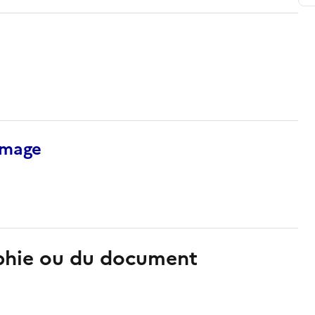
’image
aphie ou du document