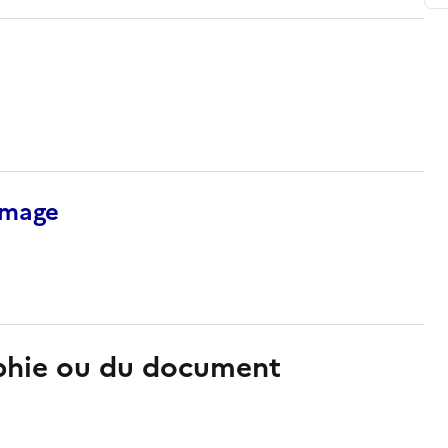
’image
aphie ou du document