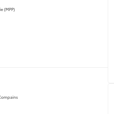
ie (MPP)
 Compains