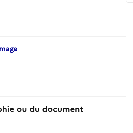
’image
aphie ou du document