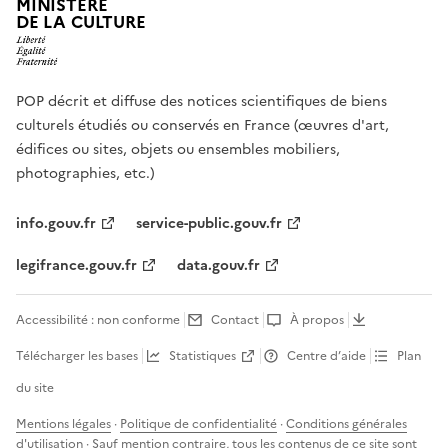
MINISTÈRE
DE LA CULTURE
POP décrit et diffuse des notices scientifiques de biens
culturels étudiés ou conservés en France (œuvres d'art,
édifices ou sites, objets ou ensembles mobiliers,
photographies, etc.)
info.gouv.fr
service-public.gouv.fr
legifrance.gouv.fr
data.gouv.fr
Accessibilité : non conforme
Contact
À propos
Télécharger les bases
Statistiques
Centre d’aide
Plan
du site
Mentions légales
·
Politique de confidentialité
·
Conditions générales
d'utilisation
· Sauf mention contraire, tous les contenus de ce site sont