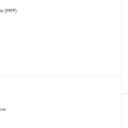
ie (MPP)
gne