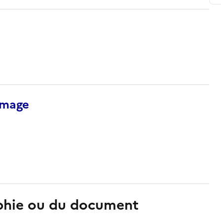
’image
aphie ou du document