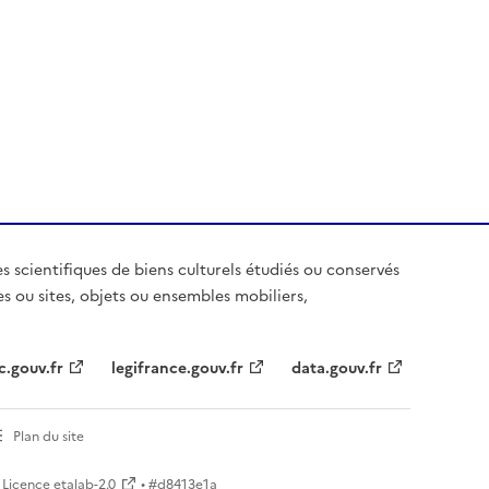
es scientifiques de biens culturels étudiés ou conservés
es ou sites, objets ou ensembles mobiliers,
c.gouv.fr
legifrance.gouv.fr
data.gouv.fr
Plan du site
Licence etalab-2.0
• #
d8413e1a