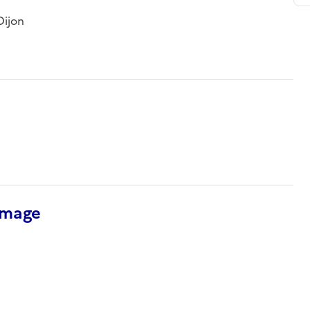
Dijon
’image