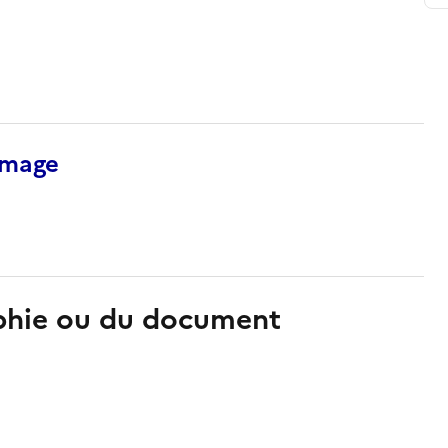
’image
aphie ou du document