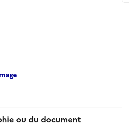
’image
aphie ou du document