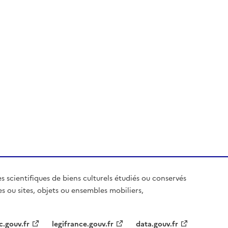
es scientifiques de biens culturels étudiés ou conservés
es ou sites, objets ou ensembles mobiliers,
c.gouv.fr
legifrance.gouv.fr
data.gouv.fr