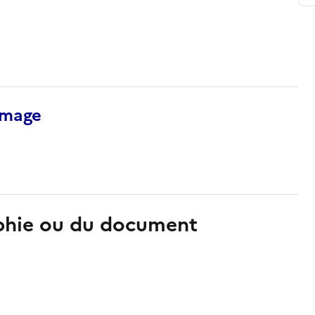
’image
aphie ou du document