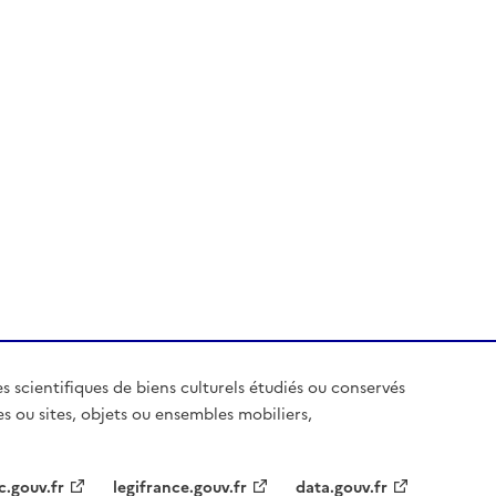
es scientifiques de biens culturels étudiés ou conservés
es ou sites, objets ou ensembles mobiliers,
c.gouv.fr
legifrance.gouv.fr
data.gouv.fr