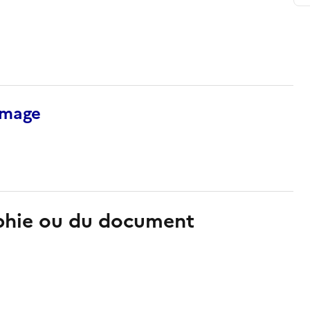
’image
aphie ou du document