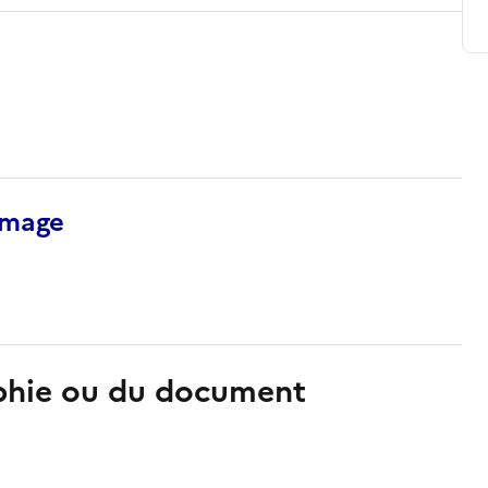
’image
aphie ou du document