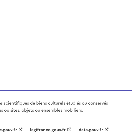
es scientifiques de biens culturels étudiés ou conservés
es ou sites, objets ou ensembles mobiliers,
c.gouv.fr
legifrance.gouv.fr
data.gouv.fr