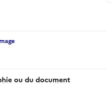
’image
aphie ou du document