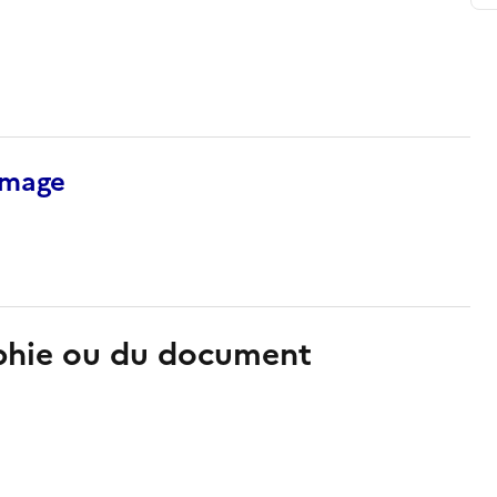
’image
aphie ou du document