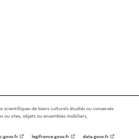
es scientifiques de biens culturels étudiés ou conservés
es ou sites, objets ou ensembles mobiliers,
c.gouv.fr
legifrance.gouv.fr
data.gouv.fr