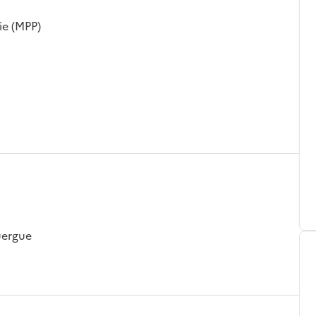
ie (MPP)
uergue