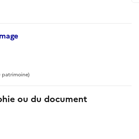
’image
u patrimoine)
aphie ou du document