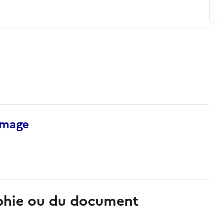
’image
aphie ou du document