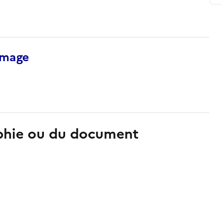
’image
aphie ou du document