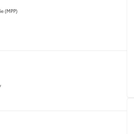
ie (MPP)
y