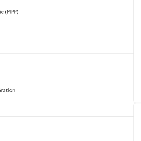
ie (MPP)
ération