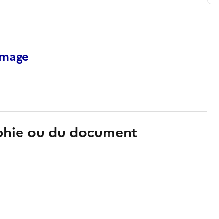
’image
aphie ou du document