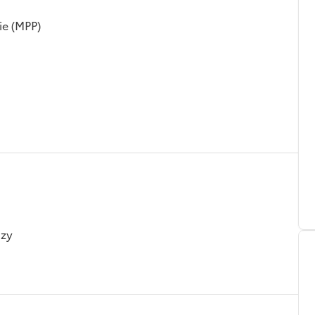
ie (MPP)
nzy