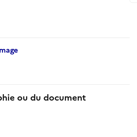
’image
aphie ou du document