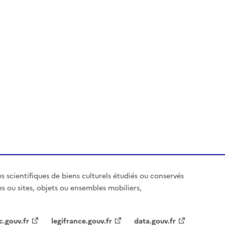
es scientifiques de biens culturels étudiés ou conservés
es ou sites, objets ou ensembles mobiliers,
c.gouv.fr
legifrance.gouv.fr
data.gouv.fr