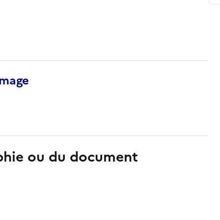
’image
aphie ou du document