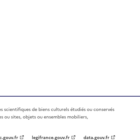
es scientifiques de biens culturels étudiés ou conservés
es ou sites, objets ou ensembles mobiliers,
c.gouv.fr
legifrance.gouv.fr
data.gouv.fr