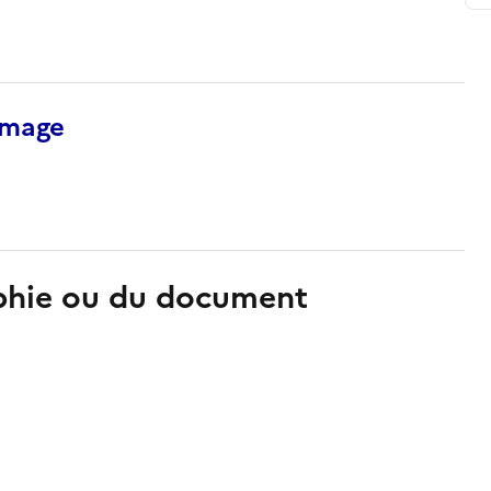
’image
aphie ou du document