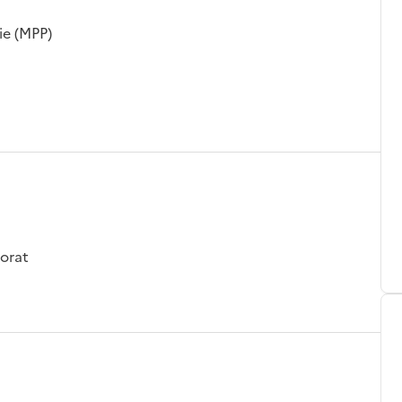
ie (MPP)
Dorat