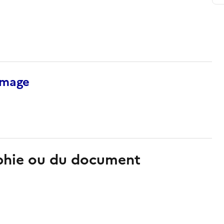
’image
aphie ou du document