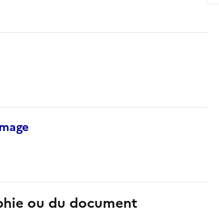
’image
aphie ou du document