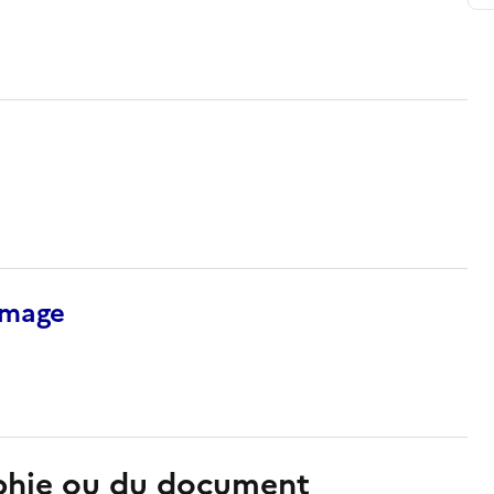
’image
aphie ou du document