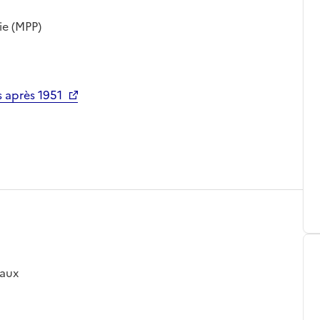
ie (MPP)
 après 1951
eaux